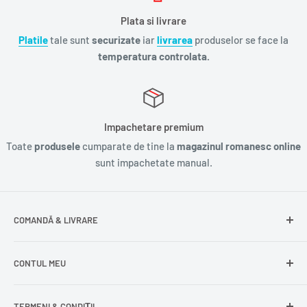
Plata si livrare
Platile
tale sunt
securizate
iar
livrarea
produselor se face la
temperatura controlata.
Impachetare premium
Toate
produsele
cumparate de tine la
magazinul romanesc online
sunt impachetate manual.
COMANDĂ & LIVRARE
Întrebări frecvente
CONTUL MEU
Livrare gratuită
Livrare în Europa
Intră în cont
TERMENI & CONDIȚII